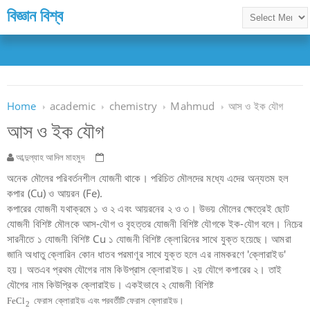
বিজ্ঞান বিশ্ব
Home
academic
chemistry
Mahmud
আস ও ইক যৌগ
আস ও ইক যৌগ
আব্দুল্যাহ আদিল মাহমুদ
অনেক মৌলের পরিবর্তনশীল যোজনী থাকে। পরিচিত মৌলদের মধ্যে এদের অন্যতম হল
কপার (Cu) ও আয়রন (Fe).
কপারের যোজনী যথাক্রমে ১ ও ২ এবং আয়রনের ২ ও ৩। উভয় মৌলের ক্ষেত্রেই ছোট
যোজনী বিশিষ্ট মৌলকে আস-যৌগ ও বৃহত্তর যোজনী বিশিষ্ট যৌগকে ইক-যৌগ বলে। নিচের
সারনীতে ১ যোজনী বিশিষ্ট Cu ১ যোজনী বিশিষ্ট ক্লোরিনের সাথে যুক্ত হয়েছে। আমরা
জানি অধাতু ক্লোরিন কোন ধাতব পরমাণূর সাথে যুক্ত হলে এর নামকরণে 'ক্লোরাইড'
হয়। অতএব প্রথম যৌগের নাম কিউপ্রাস ক্লোরাইড। ২য় যৌগে কপারের ২। তাই
যৌগের নাম কিউপ্রিক ক্লোরাইড। একইভাবে ২ যোজনী বিশিষ্ট
FeCl
ফেরাস ক্লোরাইড এবং পরবর্তীটি ফেরাস ক্লোরাইড।
2