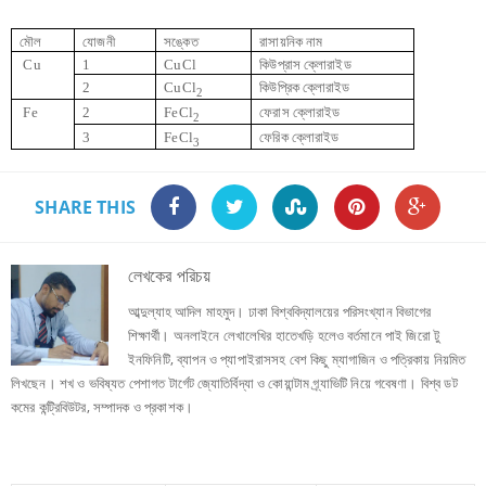
মৌল
যোজনী
সঙ্কেত
রাসায়নিক নাম
Cu
1
CuCl
কিউপ্রাস ক্লোরাইড
2
CuCl
কিউপ্রিক ক্লোরাইড
2
Fe
2
FeCl
ফেরাস ক্লোরাইড
2
3
FeCl
ফেরিক ক্লোরাইড
3
SHARE THIS
লেখকের পরিচয়
আব্দুল্যাহ আদিল মাহমুদ। ঢাকা বিশ্ববিদ্যালয়ের পরিসংখ্যান বিভাগের
শিক্ষার্থী। অনলাইনে লেখালেখির হাতেখড়ি হলেও বর্তমানে পাই জিরো টু
ইনফিনিটি, ব্যাপন ও প্যাপাইরাসসহ বেশ কিছু ম্যাগাজিন ও পত্রিকায় নিয়মিত
লিখছেন। শখ ও ভবিষ্যত পেশাগত টার্গেট জ্যোতির্বিদ্যা ও কোয়ান্টাম গ্র্যাভিটি নিয়ে গবেষণা। বিশ্ব ডট
কমের কন্ট্রিবিউটর, সম্পাদক ও প্রকাশক।