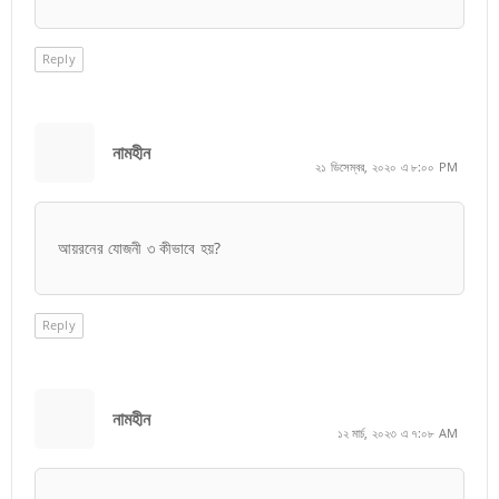
Reply
নামহীন
২১ ডিসেম্বর, ২০২০ এ ৮:০০ PM
আয়রনের যোজনী ৩ কীভাবে হয়?
Reply
নামহীন
১২ মার্চ, ২০২৩ এ ৭:০৮ AM