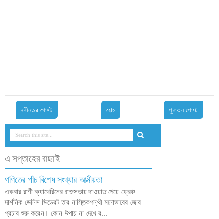
নবীনতর পোস্ট
হোম
পুরাতন পোস্ট
এ সপ্তাহের বাছাই
গণিতের পাঁচ বিশেষ সংখ্যার আত্মীয়তা
একবার রাণী ক্যাথেরিনের রাজসভায় দাওয়াত পেয়ে ফ্রেঞ্চ
দার্শনিক ডেনিস ডিডেরট তার নাস্তিকপন্থী মনোভাবের জোর
প্রচার শুরু করেন। কোন উপায় না দেখে র...