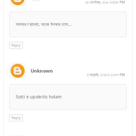
২৩ সেপ্টেম্বর, ২০২১ এ ৪:৩৫ PM
অসাধারণ ব্যাখ্যা, অনেক উপকার হলো...
Reply
Unknown
৪ জানুয়ারি, ২০২২ এ ১০:৫৭ PM
Sotti e upokrito holam
Reply