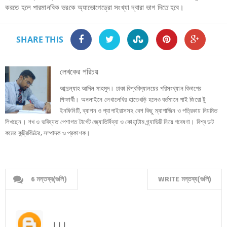
করতে হলে পারমানবিক ভরকে অ্যাভোগেড্রো সংখ্যা দ্বারা ভাগ দিতে হবে।
SHARE THIS
লেখকের পরিচয়
আব্দুল্যাহ আদিল মাহমুদ। ঢাকা বিশ্ববিদ্যালয়ের পরিসংখ্যান বিভাগের
শিক্ষার্থী। অনলাইনে লেখালেখির হাতেখড়ি হলেও বর্তমানে পাই জিরো টু
ইনফিনিটি, ব্যাপন ও প্যাপাইরাসসহ বেশ কিছু ম্যাগাজিন ও পত্রিকায় নিয়মিত
লিখছেন। শখ ও ভবিষ্যত পেশাগত টার্গেট জ্যোতির্বিদ্যা ও কোয়ান্টাম গ্র্যাভিটি নিয়ে গবেষণা। বিশ্ব ডট
কমের কন্ট্রিবিউটর, সম্পাদক ও প্রকাশক।
6 মন্তব্য(গুলি)
WRITE মন্তব্য(গুলি)
।।।