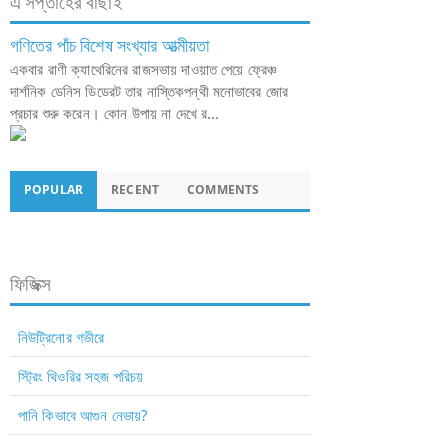
এ সপ্তাহের বাছাই
গণিতের পাঁচ বিশেষ সংখ্যার আত্মীয়তা
একবার রাণী ক্যাথেরিনের রাজসভায় দাওয়াত পেয়ে ফ্রেঞ্চ
দার্শনিক ডেনিস ডিডেরট তার নাস্তিকপন্থী মনোভাবের জোর
প্রচার শুরু করেন। কোন উপায় না দেখে র...
POPULAR
RECENT
COMMENTS
ফিজিক্স
নিউট্রিনোর গভীরে
স্ট্রিং থিওরির সহজ পরিচয়
পানি কিভাবে আগুন নেভায়?