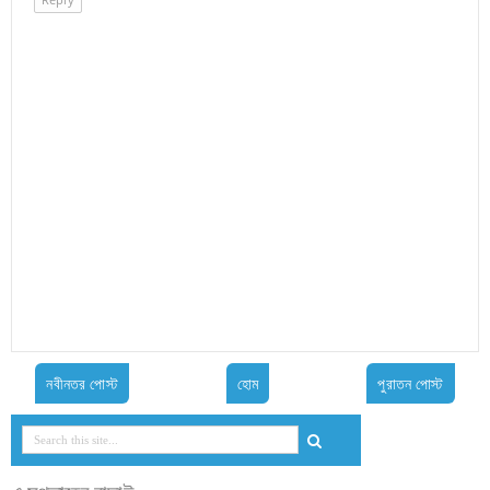
নবীনতর পোস্ট
হোম
পুরাতন পোস্ট