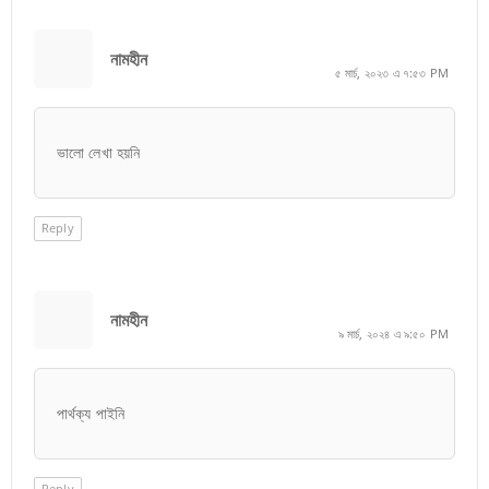
নামহীন
৫ মার্চ, ২০২৩ এ ৭:৫৩ PM
ভালো লেখা হয়নি
Reply
নামহীন
৯ মার্চ, ২০২৪ এ ৯:৫০ PM
পার্থক্য পাইনি
Reply