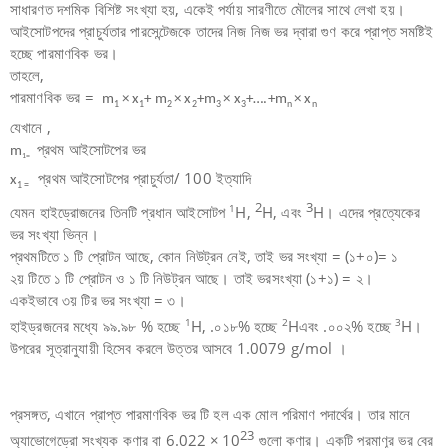
সাধারণত দশমিক বিশিষ্ট সংখ্যা হয়, একেই পর্যায় সারণীতে মৌলের সাথে লেখা হয়।
আইসোটপদের প্রাচুর্যতার পারসেন্টেজকে তাদের নিজ নিজ ভর দ্বারা গুণ করে প্রাপ্ত সমষ্টিই
হচ্ছে পারমাণবিক ভর।
তাহলে,
পারমাণবিক ভর =
m
× x
+ m
× x
+m
× x
+….+m
× x
1
1
2
2
3
3
n
n
যেখানে ,
প্রথম আইসোটপের ভর
m
1=
প্রথম আইসোটপের প্রাচুর্যতা/ 100 ইত্যাদি
x
1 =
2
3
1
যেমন হাইড্রোজনের তিনটি প্রধান আইসোটপ
H,
H, এবং
H। এদের প্রত্যেকের
ভর সংখ্যা ভিন্ন।
প্রথমটিতে ১ টি প্রোটন আছে, কোন নিউট্রন নেই, তাই ভর সংখ্যা = (১+০)= ১
২য় টিতে ১ টি প্রোটন ও ১ টি নিউট্রন আছে। তাই ভরসংখ্যা (১+১) = ২।
একইভাবে ৩য় টির ভর সংখ্যা = ৩।
1
2
3
হাইড্রজনের মধ্যে ৯৯.৯৮ % হচ্ছে
H, .০১৮% হচ্ছে
Hএবং .০০২% হচ্ছে
H।
উপরের সূত্রানুযায়ী হিসেব করলে উত্তর আসবে 1.0079 g/mol ।
প্রসঙ্গত, এখানে প্রাপ্ত পারমাণবিক ভর টি হল এক মোল পরিমাণ পদার্থের। তার মানে
23
অ্যাভোগেড্রো সংখ্যক কণার বা
6.022
×
10
গুলো কণার। একটি পরমাণূর ভর বের