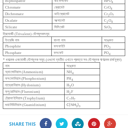
Biphospahte
বাইফসফেট
HPO
4
Chromate
ক্রোমেট
CrO
4
Dichromate
ডাইক্রোমেট
Cr
O
2
7
Oxalate
অক্সালেট
C
O
2
4
Silicate
সিলিকেট
SiO
3
ত্রিযোজী
(Trivalent)
যৌগমূলকসমূহ
ইংরেজি নাম
বাংলা নাম
সঙ্কেত
Phosphite
ফসফাইট
PO
3
Phosphate
ফসফেট
PO
4
* ধনাত্মক একযোজী যৌগমূলক সমূহ (এগুলো ব্যতীত এখানে প্রদত্ত সব যৌগমূলক ঋণাত্মক চার্জযুক্ত)
নাম
সঙ্কেত
অ্যামোনিয়াম
(Ammonium)
NH
4
ফসফোনিয়াম
(Phosphonium)
PH
4
হাড্রোনিয়াম
(Hydonium)
H
O
3
ফ্লুরোনিয়াম
(Fluronium)
H
F
2
ট্রোফাইলিয়াম
(Trophylium)
C
H
7
7
গুয়ানিডিনিয়াম
(Guanidinium)
C(NH
)
2
3
SHARE THIS