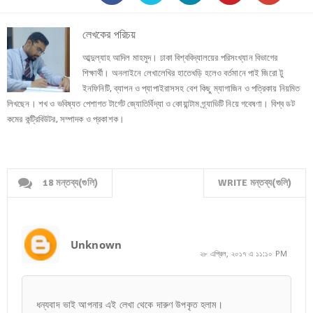
লেখকের পরিচয়
আব্দুল্যাহ আদিল মাহমুদ। ঢাকা বিশ্ববিদ্যালয়ের পরিসংখ্যান বিভাগের
শিক্ষার্থী। অনলাইনে লেখালেখির হাতেখড়ি হলেও বর্তমানে পাই জিরো টু
ইনফিনিটি, ব্যাপন ও প্যাপাইরাসসহ বেশ কিছু ম্যাগাজিন ও পত্রিকায় নিয়মিত
লিখছেন। শখ ও ভবিষ্যত পেশাগত টার্গেট জ্যোতির্বিদ্যা ও কোয়ান্টাম গ্র্যাভিটি নিয়ে গবেষণা। বিশ্ব ডট
কমের কন্ট্রিবিউটর, সম্পাদক ও প্রকাশক।
18 মন্তব্য(গুলি)
WRITE মন্তব্য(গুলি)
Unknown
২৮ এপ্রিল, ২০১৭ এ ১১:১০ PM
ধন্যবাদ ভাই আপনার এই লেখা থেকে দারুণ উপকৃত হলাম।