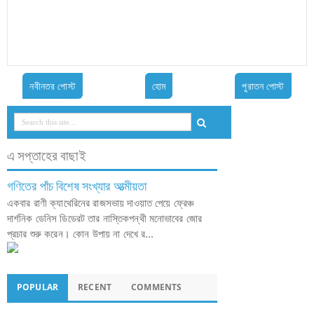
নবীনতর পোস্ট
হোম
পুরাতন পোস্ট
এ সপ্তাহের বাছাই
গণিতের পাঁচ বিশেষ সংখ্যার আত্মীয়তা
একবার রাণী ক্যাথেরিনের রাজসভায় দাওয়াত পেয়ে ফ্রেঞ্চ
দার্শনিক ডেনিস ডিডেরট তার নাস্তিকপন্থী মনোভাবের জোর
প্রচার শুরু করেন। কোন উপায় না দেখে র...
POPULAR
RECENT
COMMENTS