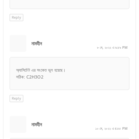
Reply
নামহীন
৮ মে, ২০২২ এ ৯:৫৯ PM
অ্যাসিটেট এর সংকেত ভুল হয়েছে।
সঠিক: C2H3O2
Reply
নামহীন
১০ মে, ২০২২ এ ৪:৫৫ PM