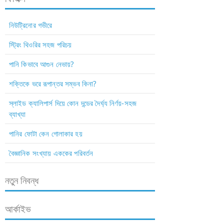
নিউট্রিনোর গভীরে
স্ট্রিং থিওরির সহজ পরিচয়
পানি কিভাবে আগুন নেভায়?
শক্তিকে ভরে রূপান্তর সম্ভব কিনা?
স্লাইড ক্যালিপার্স দিয়ে কোন দন্ডের দৈর্ঘ্য নির্ণয়-সহজ
ব্যাখ্যা
পানির ফোটা কেন গোলাকার হয়
বৈজ্ঞানিক সংখ্যায় এককের পরিবর্তন
নতুন নিবন্ধ
আর্কাইভ