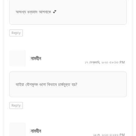
অসংখ্য ধন্যবাদ আপনাকে 💕
Reply
নামহীন
১৭ ফেব্রুয়ারি, ২০২৩ এ ৮:৩৩ PM
ভাইয়া যৌগমূলক গুলো কিভাবে চার্জযুক্ত হয়?
Reply
নামহীন
১৬ মে, ২০২৩ এ ২:৫৩ PM