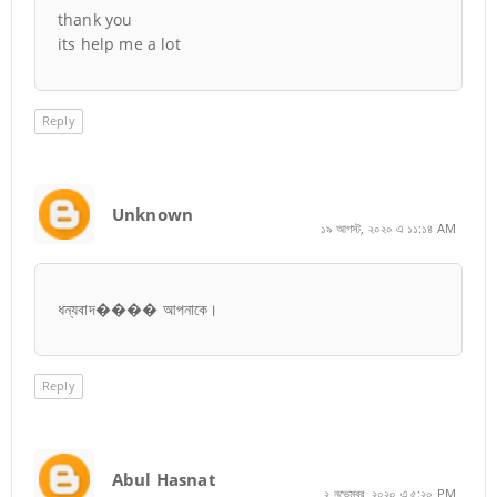
thank you
its help me a lot
Reply
Unknown
১৯ আগস্ট, ২০২০ এ ১১:১৪ AM
ধন্যবাদ���� আপনাকে।
Reply
Abul Hasnat
২ নভেম্বর, ২০২০ এ ৫:২০ PM