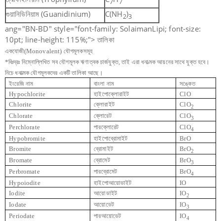
7
7
গুয়ানিডিনিয়াম (Guanidinium)
C(NH
)
2
3
ang="BN-BD" style="font-family: SolaimanLipi; font-size:
10pt; line-height: 115%;"> তালিকা
একযোজী
(Monovalent)
যৌগমূলকসমূহ
*
বিঃদ্রঃ নিম্নোল্লিখিত সব যৌগমূলক ঋণাত্বক চার্জযুক্ত, তাই এরা ধনাত্মক আয়নের সাথে যুক্ত হবে।
নিচে ধনাত্মক যৌগমূলকদের একটি তালিকা আছে।
ইংরেজি নাম
বাংলা নাম
সঙ্কেত
Hypochlorite
হাইপোক্লোরাইট
ClO
Chlorite
ক্লোরাইট
ClO
2
Chlorate
ক্লোরেট
ClO
3
Perchlorate
পারক্লোরেট
ClO
4
Hypobromite
হাইপোব্রোমাইট
BrO
Bromite
ব্রোমাইট
BrO
2
Bromate
ব্রোমেট
BrO
3
Perbromate
পারব্রোমেট
BrO
4
Hypoiodite
হাইপোআয়োডাইট
IO
Iodite
আয়োডাইট
IO
2
Iodate
আয়োডেট
IO
3
Periodate
পারআয়োডেট
IO
4