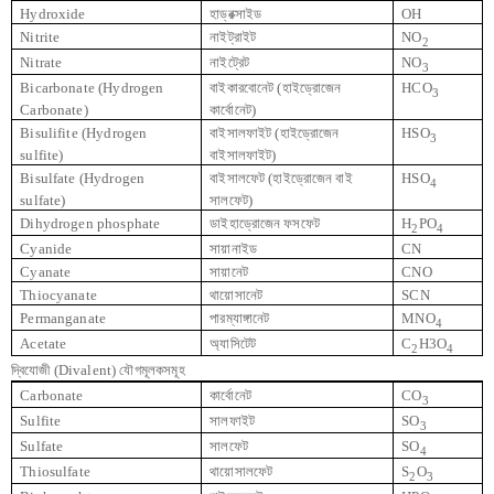
Hydroxide
হাড্রক্সাইড
OH
Nitrite
নাইট্রাইট
NO
2
Nitrate
নাইট্রেট
NO
3
Bicarbonate (Hydrogen
বাইকারবোনেট (হাইড্রোজেন
HCO
3
Carbonate)
কার্বোনেট)
Bisulifite (Hydrogen
বাইসালফাইট (হাইড্রোজেন
HSO
3
sulfite)
বাইসালফাইট)
Bisulfate (Hydrogen
বাইসালফেট (হাইড্রোজেন বাই
HSO
4
sulfate)
সালফেট)
Dihydrogen phosphate
ডাইহাড্রোজেন ফসফেট
H
PO
2
4
Cyanide
সায়ানাইড
CN
Cyanate
সায়ানেট
CNO
Thiocyanate
থায়োসানেট
SCN
Permanganate
পারম্যাঙ্গানেট
MNO
4
Acetate
অ্যাসিটেট
C
H3O
2
4
দ্বিযোজী
(Divalent)
যৌগমূলকসমূহ
Carbonate
কার্বোনেট
CO
3
Sulfite
সালফাইট
SO
3
Sulfate
সালফেট
SO
4
Thiosulfate
থায়োসালফেট
S
O
2
3