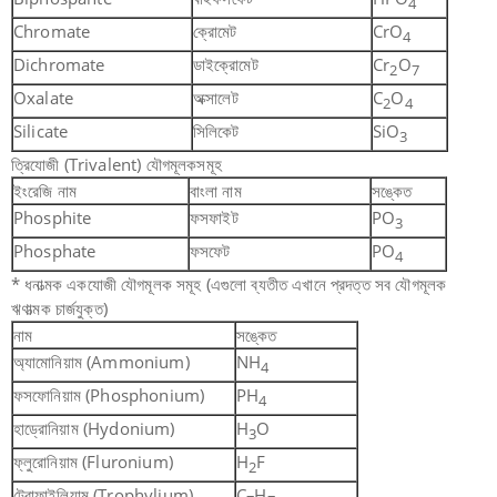
4
Chromate
ক্রোমেট
CrO
4
Dichromate
ডাইক্রোমেট
Cr
O
2
7
Oxalate
অক্সালেট
C
O
2
4
Silicate
সিলিকেট
SiO
3
ত্রিযোজী (Trivalent) যৌগমূলকসমূহ
ইংরেজি নাম
বাংলা নাম
সঙ্কেত
Phosphite
ফসফাইট
PO
3
Phosphate
ফসফেট
PO
4
* ধনাত্মক একযোজী যৌগমূলক সমূহ (এগুলো ব্যতীত এখানে প্রদত্ত সব যৌগমূলক
ঋণাত্মক চার্জযুক্ত)
নাম
সঙ্কেত
অ্যামোনিয়াম (Ammonium)
NH
4
ফসফোনিয়াম (Phosphonium)
PH
4
হাড্রোনিয়াম (Hydonium)
H
O
3
ফ্লুরোনিয়াম (Fluronium)
H
F
2
ট্রোফাইলিয়াম (Trophylium)
C
H