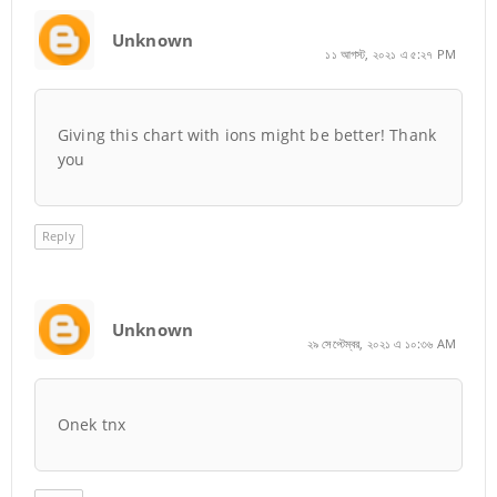
Unknown
১১ আগস্ট, ২০২১ এ ৫:২৭ PM
Giving this chart with ions might be better! Thank
you
Reply
Unknown
২৯ সেপ্টেম্বর, ২০২১ এ ১০:৩৬ AM
Onek tnx