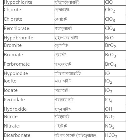
Hypochlorite
হাইপোক্লোরাইট
ClO
Chlorite
ক্লোরাইট
ClO
2
Chlorate
ক্লোরেট
ClO
3
Perchlorate
পারক্লোরেট
ClO
4
Hypobromite
হাইপোব্রোমাইট
BrO
Bromite
ব্রোমাইট
BrO
2
Bromate
ব্রোমেট
BrO
3
Perbromate
পারব্রোমেট
BrO
4
Hypoiodite
হাইপোআয়োডাইট
IO
Iodite
আয়োডাইট
IO
2
Iodate
আয়োডেট
IO
3
Periodate
পারআয়োডেট
IO
4
Hydroxide
হাড্রক্সাইড
OH
Nitrite
নাইট্রাইট
NO
2
Nitrate
নাইট্রেট
NO
3
Bicarbonate
বাইকারবোনেট (হাইড্রোজেন
HCO
3