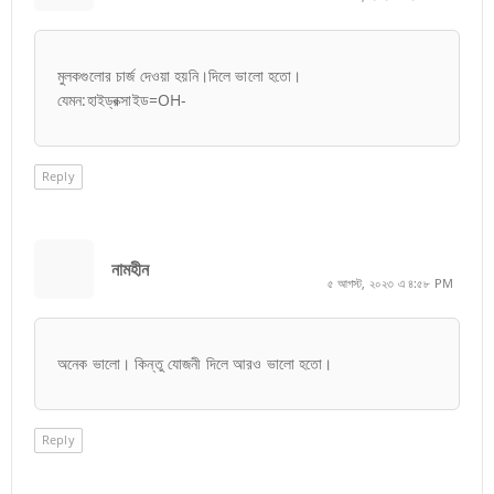
মুলকগুলোর চার্জ দেওয়া হয়নি।দিলে ভালো হতো।
যেমন:হাইড্রক্সাইড=OH-
Reply
নামহীন
৫ আগস্ট, ২০২৩ এ ৪:৫৮ PM
অনেক ভালো। কিন্তু যোজনী দিলে আরও ভালো হতো।
Reply