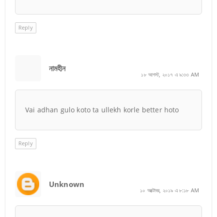
Reply
নামহীন
১৮ আগস্ট, ২০১৭ এ ৯:৩৩ AM
Vai adhan gulo koto ta ullekh korle better hoto
Reply
Unknown
১০ অক্টোবর, ২০১৯ এ ৮:১৮ AM