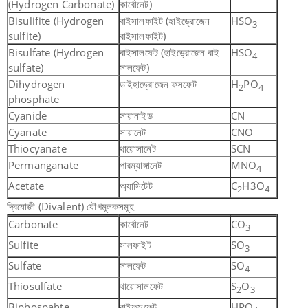
(Hydrogen Carbonate)
কার্বোনেট)
Bisulifite (Hydrogen
বাইসালফাইট (হাইড্রোজেন
HSO
3
sulfite)
বাইসালফাইট)
Bisulfate (Hydrogen
বাইসালফেট (হাইড্রোজেন বাই
HSO
4
sulfate)
সালফেট)
Dihydrogen
ডাইহাড্রোজেন ফসফেট
H
PO
2
4
phosphate
Cyanide
সায়ানাইড
CN
Cyanate
সায়ানেট
CNO
Thiocyanate
থায়োসানেট
SCN
Permanganate
পারম্যাঙ্গানেট
MNO
4
Acetate
অ্যাসিটেট
C
H3O
2
4
দ্বিযোজী (Divalent) যৌগমূলকসমূহ
Carbonate
কার্বোনেট
CO
3
Sulfite
সালফাইট
SO
3
Sulfate
সালফেট
SO
4
Thiosulfate
থায়োসালফেট
S
O
2
3
Biphospahte
বাইফসফেট
HPO