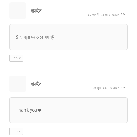
নামহীন
২১ আগস্ট, ২০২৩ এ ১০:৩৯ PM
Sir, পুরো মন থেকে স্যালুট
Reply
নামহীন
২৪ জুন, ২০২৪ এ ৩:০৯ PM
Thank you❤️
Reply